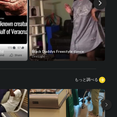
old
Black Daddys Freestyle dance
Snea
Dee Light
Marve
もっと調べる