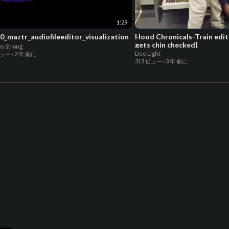
1:29
0_maztr_audiofileeditor_visualization
Hood Chronicals-Train edit
gets chin checked]
s Strong
Dee Light
ビュー
·
2 年 前に
313 ビュー
·
3 年 前に