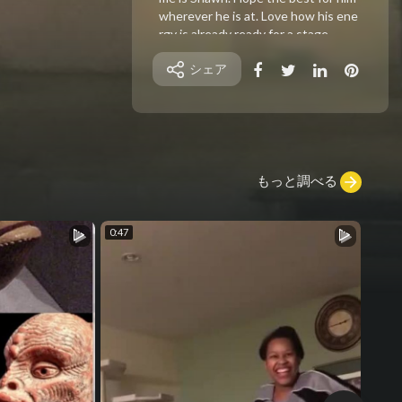
wherever he is at. Love how his ene
rgy is already ready for a stage.
シェア
もっと調べる
0:47
0:20