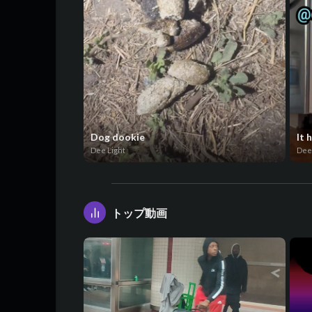
Dog dookie
It 
Dee Light
Dee
トップ動画