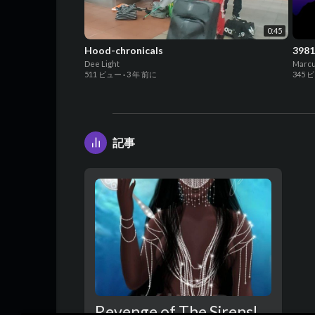
0:45
Hood-chronicals
3981
Dee Light
Marcu
511 ビュー
·
3 年 前に
345 
記事
Revenge of The Sirens!