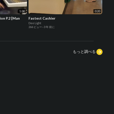
1:00
0:20
ion P.2 [Man
Fastest Cashier
Fly M
Dee Light
Dee Lig
266 ビュー
·
3 年 前に
254 ビ
もっと調べる