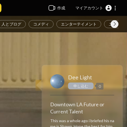
作成
マイアカウント
人とブログ
コメディ
エンターテイメント
ニュース
Dee Light
申し込む
0
Downtown LA Future or
Current Talent
This was a whole ago i briefed his na
me is Shawn. Hope the best for him