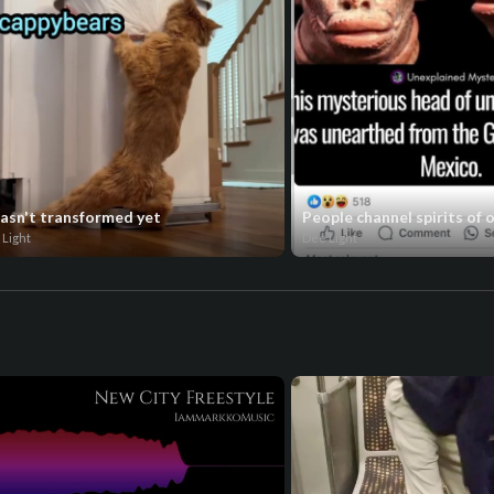
hasn't transformed yet
People channel spirits of 
 Light
Dee Light