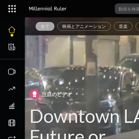
全て
映画とアニメーション
音楽
注目のビデオ
Downtown L
Future or