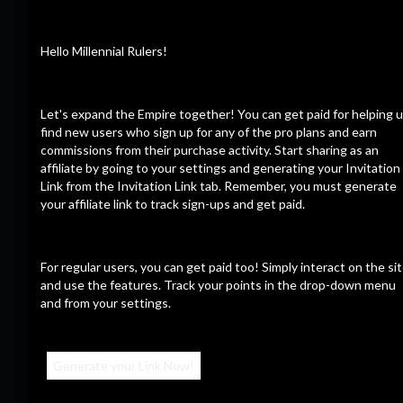
Record keeping in the sea of things.
Hello Millennial Rulers!
CalZone
Let's expand the Empire together! You can get paid for helping 
続きを読む
12/09/23
find new users who sign up for any of the pro plans and earn
commissions from their purchase activity. Start sharing as an
affiliate by going to your settings and generating your Invitation
Link from the Invitation Link tab. Remember, you must generate
your affiliate link to track sign-ups and get paid.
最新の動画
For regular users, you can get paid too! Simply interact on the si
and use the features. Track your points in the drop-down menu
and from your settings.
Generate your Link Now!
23:56