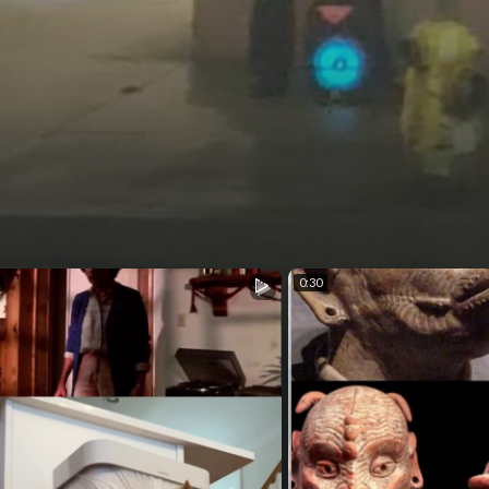
nt
0:30