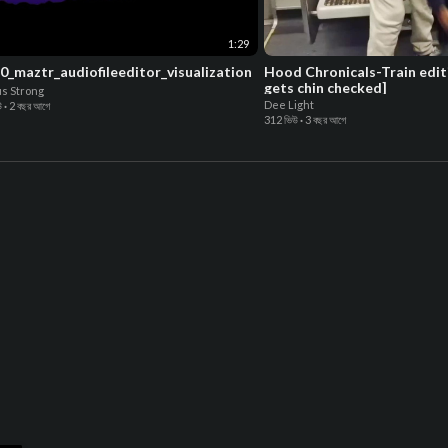
1:29
0_maztr_audiofileeditor_visualization
Hood Chronicals-Train edit
gets chin checked]
s Strong
Dee Light
উ
·
2 বছর আগে
312 ভিউ
·
3 বছর আগে