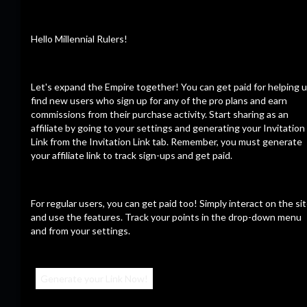
Record keeping in the sea of things.
Hello Millennial Rulers!
CalZone
Let's expand the Empire together! You can get paid for helping 
আরও পড়ুন
12/09/23
find new users who sign up for any of the pro plans and earn
commissions from their purchase activity. Start sharing as an
affiliate by going to your settings and generating your Invitation
Link from the Invitation Link tab. Remember, you must generate
your affiliate link to track sign-ups and get paid.
সর্বশেষ ভিডিও
For regular users, you can get paid too! Simply interact on the si
and use the features. Track your points in the drop-down menu
and from your settings.
Generate your Link Now!
23:56