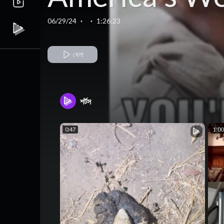
Dream
06/29/24
·
·
1:26:23
খেলা
শর্টস
0:47
1:00