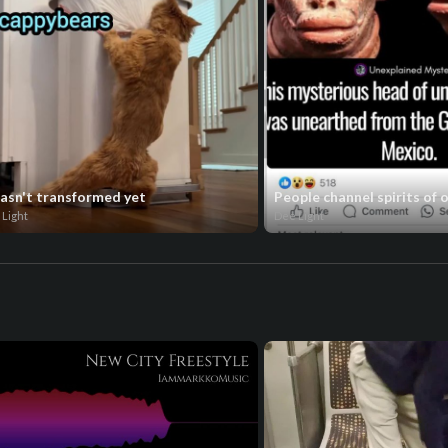
hasn't transformed yet
People channel spirits of 
 Light
Dee Light