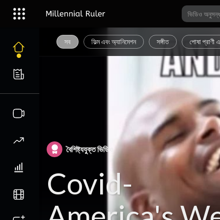
সব
ফিল্ম এবং অ্যানিমেশন
সঙ্গীত
পোষা প্রাণী এ
বৈশিষ্ট্যযুক্ত ভিডিও
Covid-
America's W