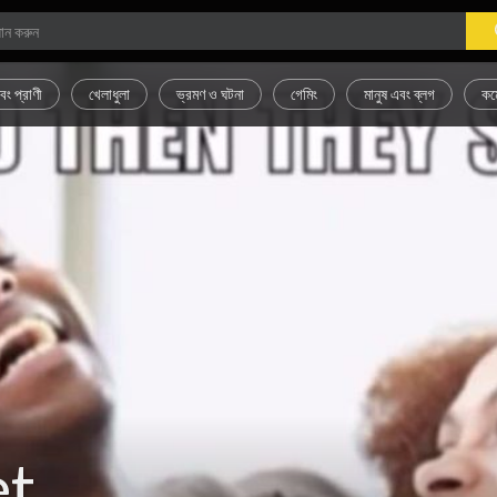
বং প্রাণী
খেলাধুলা
ভ্রমণ ও ঘটনা
গেমিং
মানুষ এবং ব্লগ
কম
et