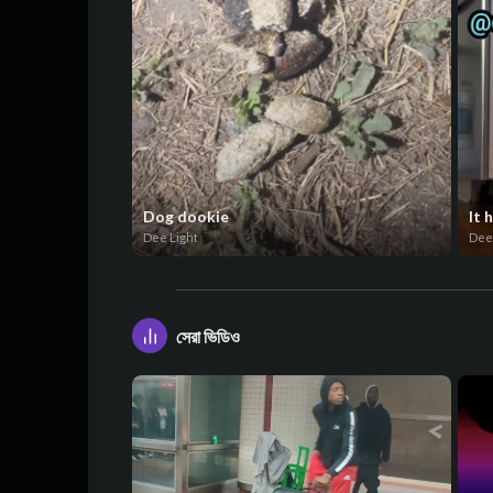
Dog dookie
It 
Dee Light
Dee
সেরা ভিডিও