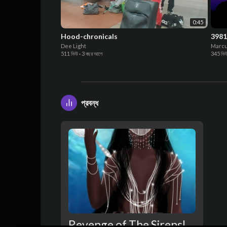
0:45
Hood-chronicals
3981
Dee Light
Marcu
511 ভিউ
·
3 বছর আগে
345 ভি
প্রবন্ধ
Revenge of The Sirens!