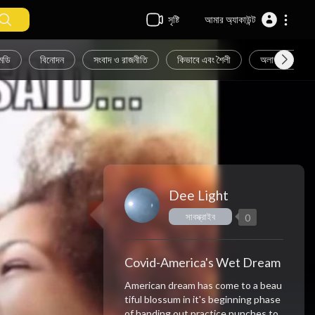
সৃষ্টি
আমার অ্যাকাউন্ট
েডি
বিনোদন
সংবাদ ও রাজনীতি
কিভাবে এবং শৈলী
অলাভজনক এবং সক
Dee Light
সাবস্ক্রাইব
0
Covid-America's Wet Dream
American dream has come to a beau
tiful blossum in it's beginning phase
of handing out practice punches to